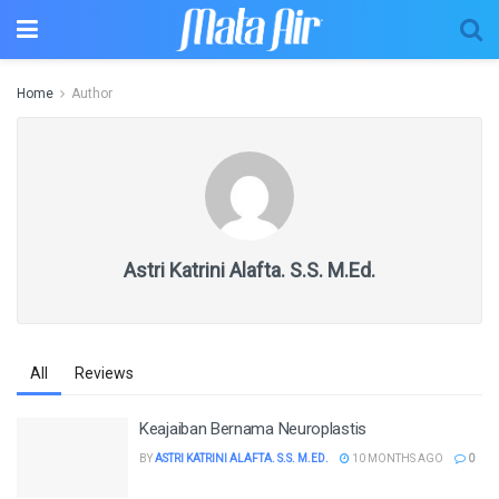
Home
Author
Astri Katrini Alafta. S.S. M.Ed.
All
Reviews
Keajaiban Bernama Neuroplastis
BY
ASTRI KATRINI ALAFTA. S.S. M.ED.
10 MONTHS AGO
0