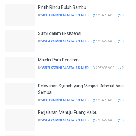
Rintih Rindu Buluh Bambu
BY
ASTRI KATRINI ALAFTA. S.S. M.ED.
2 YEARS AGO
0
Sunyi dalam Eksistensi
BY
ASTRI KATRINI ALAFTA. S.S. M.ED.
2 YEARS AGO
0
Majelis Para Pendiam
BY
ASTRI KATRINI ALAFTA. S.S. M.ED.
3 YEARS AGO
0
Pelayanan Syariah yang Menjadi Rahmat bagi
Semua
BY
ASTRI KATRINI ALAFTA. S.S. M.ED.
3 YEARS AGO
0
Perjalanan Menuju Ruang Kalbu
BY
ASTRI KATRINI ALAFTA. S.S. M.ED.
4 YEARS AGO
0