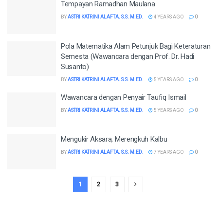
Tempayan Ramadhan Maulana
BY
ASTRI KATRINI ALAFTA. S.S. M.ED.
4 YEARS AGO
0
Pola Matematika Alam Petunjuk Bagi Keteraturan
Semesta (Wawancara dengan Prof. Dr. Hadi
Susanto)
BY
ASTRI KATRINI ALAFTA. S.S. M.ED.
5 YEARS AGO
0
Wawancara dengan Penyair Taufiq Ismail
BY
ASTRI KATRINI ALAFTA. S.S. M.ED.
5 YEARS AGO
0
Mengukir Aksara, Merengkuh Kalbu
BY
ASTRI KATRINI ALAFTA. S.S. M.ED.
7 YEARS AGO
0
1
2
3