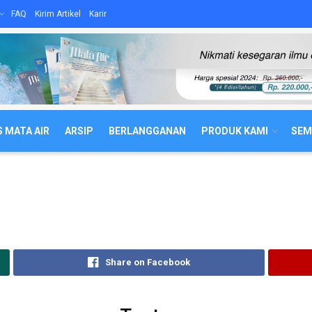
FAQ
Kirim Artikel
Karir
 MATA AIR
ARSIP
BERLANGGANAN
PRODUK KAMI
SEM
Share on Facebook