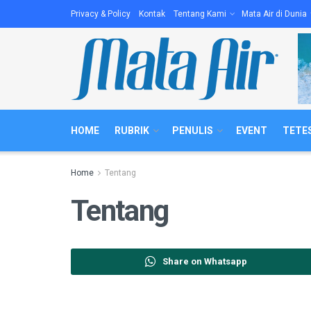
Privacy & Policy
Kontak
Tentang Kami
Mata Air di Dunia
HOME
RUBRIK
PENULIS
EVENT
TETES
Home
Tentang
Tentang
Share on Whatsapp