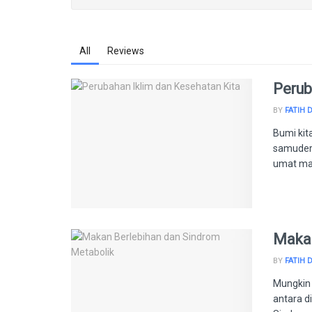
All
Reviews
Perub
BY
FATIH 
Bumi kit
samuder
umat man
Makan
BY
FATIH 
Mungkin
antara di