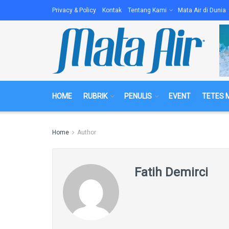
Privacy & Policy
Kontak
Tentang Kami
Mata Air di Dunia
HOME
RUBRIK
PENULIS
EVENT
TETES 
Home
Author
Fatih Demirci