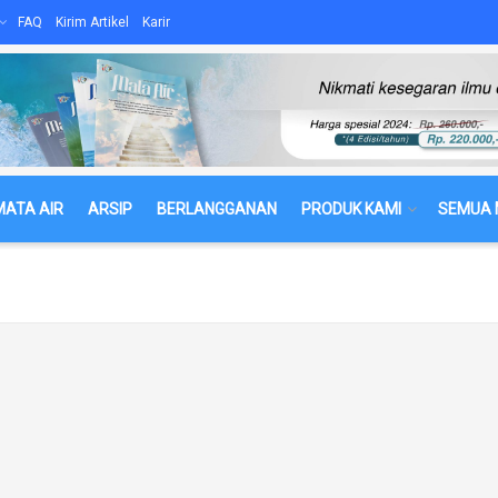
FAQ
Kirim Artikel
Karir
MATA AIR
ARSIP
BERLANGGANAN
PRODUK KAMI
SEMUA 