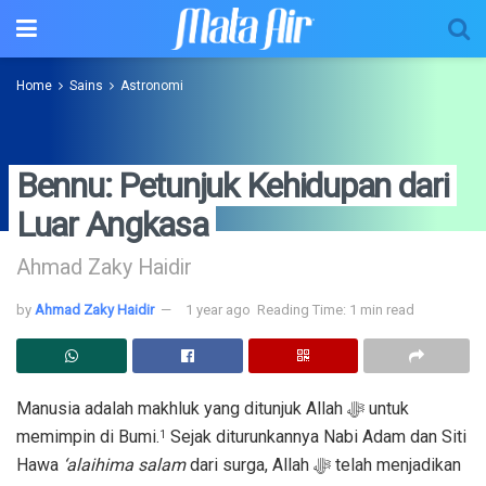
Home
Sains
Astronomi
Bennu: Petunjuk Kehidupan dari
Luar Angkasa
Ahmad Zaky Haidir
by
Ahmad Zaky Haidir
1 year ago
Reading Time: 1 min read
Manusia adalah makhluk yang ditunjuk Allah ﷻ untuk
memimpin di Bumi.
Sejak diturunkannya Nabi Adam dan Siti
1
Hawa
‘alaihima salam
dari surga, Allah ﷻ telah menjadikan