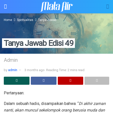
Home
Spiritualitas
Tanya Jawab
Tanya Jawab Edisi 49
Admin
by
admin
3 months ago
Reading Time: 2 mins read
Pertanyaan:
Dalam sebuah hadis, disampaikan bahwa: “
Di akhir zaman
nanti, akan muncul sekelompok orang berusia muda dan