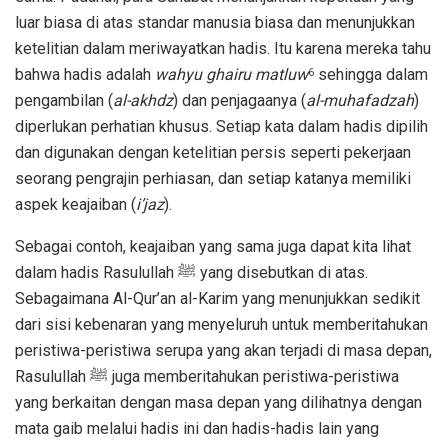
luar biasa di atas standar manusia biasa dan menunjukkan
ketelitian dalam meriwayatkan hadis. Itu karena mereka tahu
bahwa hadis adalah
wahyu ghairu matluw
sehingga dalam
6
pengambilan (
al-akhdz
) dan penjagaanya (
al-muhafadzah
)
diperlukan perhatian khusus. Setiap kata dalam hadis dipilih
dan digunakan dengan ketelitian persis seperti pekerjaan
seorang pengrajin perhiasan, dan setiap katanya memiliki
aspek keajaiban (
i’jaz
).
Sebagai contoh, keajaiban yang sama juga dapat kita lihat
dalam hadis Rasulullah ﷺ yang disebutkan di atas.
Sebagaimana Al-Qur’an al-Karim yang menunjukkan sedikit
dari sisi kebenaran yang menyeluruh untuk memberitahukan
peristiwa-peristiwa serupa yang akan terjadi di masa depan,
Rasulullah ﷺ juga memberitahukan peristiwa-peristiwa
yang berkaitan dengan masa depan yang dilihatnya dengan
mata gaib melalui hadis ini dan hadis-hadis lain yang