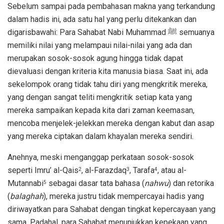
Sebelum sampai pada pembahasan makna yang terkandung
dalam hadis ini, ada satu hal yang perlu ditekankan dan
digarisbawahi: Para Sahabat Nabi Muhammad ﷺ semuanya
memiliki nilai yang melampaui nilai-nilai yang ada dan
merupakan sosok-sosok agung hingga tidak dapat
dievaluasi dengan kriteria kita manusia biasa. Saat ini, ada
sekelompok orang tidak tahu diri yang mengkritik mereka,
yang dengan sangat teliti mengkritik setiap kata yang
mereka sampaikan kepada kita dari zaman keemasan,
mencoba menjelek-jelekkan mereka dengan kabut dan asap
yang mereka ciptakan dalam khayalan mereka sendiri.
Anehnya, meski menganggap perkataan sosok-sosok
seperti Imru’ al-Qais
, al-Farazdaq
, Tarafa
, atau al-
2
3
4
Mutannabi
sebagai dasar tata bahasa (
nahwu
) dan retorika
5
(
balaghah
), mereka justru tidak mempercayai hadis yang
diriwayatkan para Sahabat dengan tingkat kepercayaan yang
sama. Padahal, para Sahabat menunjukkan kepekaan yang