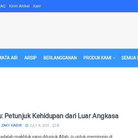
FAQ
Kirim Artikel
Karir
MATA AIR
ARSIP
BERLANGGANAN
PRODUK KAMI
SEMUA 
: Petunjuk Kehidupan dari Luar Angkasa
ZAKY HAIDIR
JULY 8, 2025
0
ah makhluk yang ditunjuk Allah ﷻ untuk memimpin di