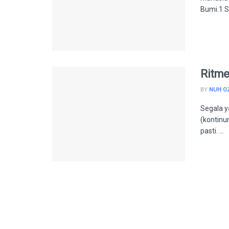
Bumi.1 S
Ritme
BY
NUH O
Segala y
(kontinu
pasti. ...