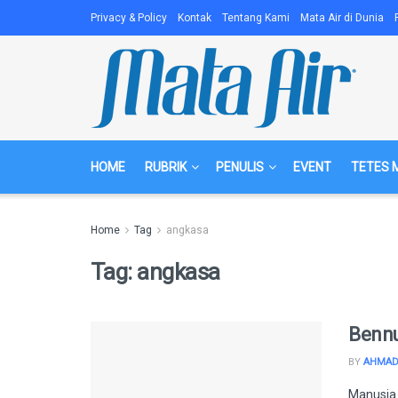
Privacy & Policy
Kontak
Tentang Kami
Mata Air di Dunia
HOME
RUBRIK
PENULIS
EVENT
TETES 
Home
Tag
angkasa
Tag:
angkasa
Bennu
BY
AHMAD 
Manusia adal