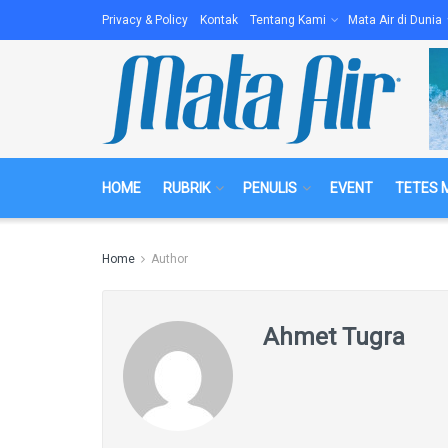
Privacy & Policy
Kontak
Tentang Kami
Mata Air di Dunia
HOME
RUBRIK
PENULIS
EVENT
TETES 
Home
Author
Ahmet Tugra