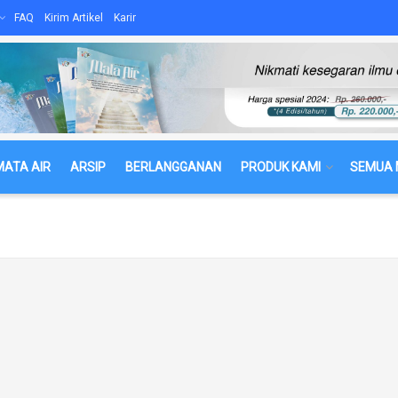
FAQ
Kirim Artikel
Karir
MATA AIR
ARSIP
BERLANGGANAN
PRODUK KAMI
SEMUA 