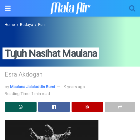
Home
Budaya
Puisi
Tujuh Nasihat Maulana
Esra Akdogan
by
Maulana Jalaluddin Rumi
9 years ago
Reading Time: 1 min read