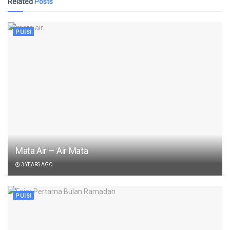
Related
Posts
PUISI
Mata Air – Air Mata
3 YEARS AGO
PUISI