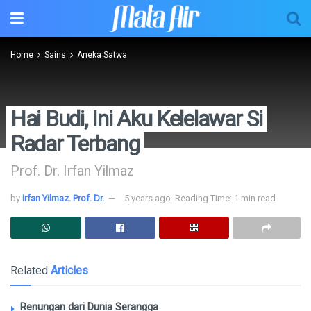
Home
Sains
Aneka Satwa
Hai Budi, Ini Aku Kelelawar Si
Radar Terbang
Prof. Dr. Irfan Yilmaz
by
Irfan Yilmaz. Prof. Dr.
5 years ago
Reading Time: 1 min read
Related
Articles
Renungan dari Dunia Serangga