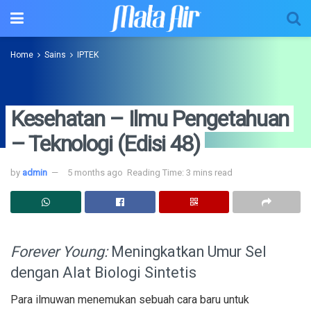
Home
Sains
IPTEK
Kesehatan – Ilmu Pengetahuan
– Teknologi (Edisi 48)
by
admin
5 months ago
Reading Time: 3 mins read
Forever Young:
Meningkatkan Umur Sel
dengan Alat Biologi Sintetis
Para ilmuwan menemukan sebuah cara baru untuk