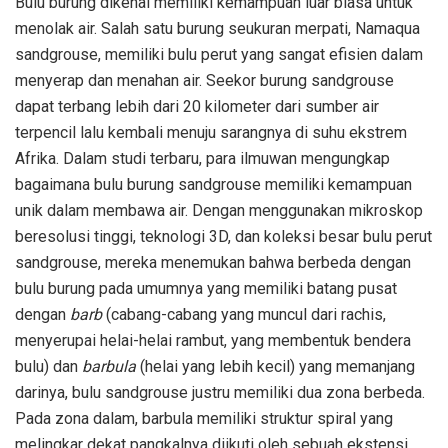
Bulu burung dikenal memiliki kemampuan luar biasa untuk
menolak air. Salah satu burung seukuran merpati, Namaqua
sandgrouse, memiliki bulu perut yang sangat efisien dalam
menyerap dan menahan air. Seekor burung sandgrouse
dapat terbang lebih dari 20 kilometer dari sumber air
terpencil lalu kembali menuju sarangnya di suhu ekstrem
Afrika. Dalam studi terbaru, para ilmuwan mengungkap
bagaimana bulu burung sandgrouse memiliki kemampuan
unik dalam membawa air. Dengan menggunakan mikroskop
beresolusi tinggi, teknologi 3D, dan koleksi besar bulu perut
sandgrouse, mereka menemukan bahwa berbeda dengan
bulu burung pada umumnya yang memiliki batang pusat
dengan
barb
(cabang-cabang yang muncul dari rachis,
menyerupai helai-helai rambut, yang membentuk bendera
bulu) dan
barbula
(helai yang lebih kecil) yang memanjang
darinya, bulu sandgrouse justru memiliki dua zona berbeda.
Pada zona dalam, barbula memiliki struktur spiral yang
melingkar dekat pangkalnya diikuti oleh sebuah ekstensi