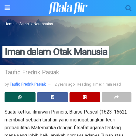
Home
Sains
Neurosains
Iman dalam Otak Manusia
Taufiq Fredrik Pasiak
by
Taufiq Fredrik Pasiak
2 years ago
Reading Time: 1 min read
Suatu ketika, ilmuwan Prancis, Blaise Pascal (1623-1662),
membuat sebuah taruhan yang menggabungkan teori
probabilitas Matematika dengan filsafat agama tentang
mana yang lebih baik, apakah percaya adanya Tuhan atau