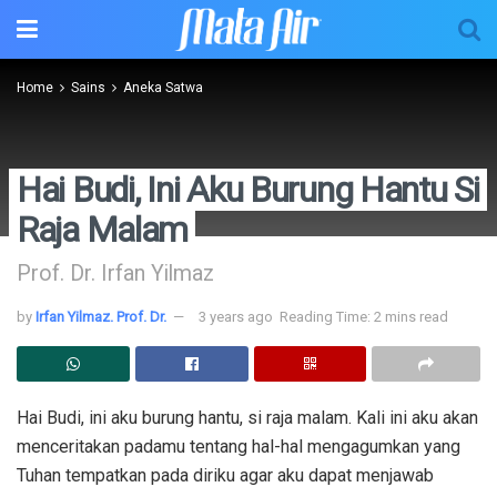
Home
Sains
Aneka Satwa
Hai Budi, Ini Aku Burung Hantu Si
Raja Malam
Prof. Dr. Irfan Yilmaz
by
Irfan Yilmaz. Prof. Dr.
3 years ago
Reading Time: 2 mins read
Hai Budi, ini aku burung hantu, si raja malam. Kali ini aku akan
menceritakan padamu tentang hal-hal mengagumkan yang
Tuhan tempatkan pada diriku agar aku dapat menjawab