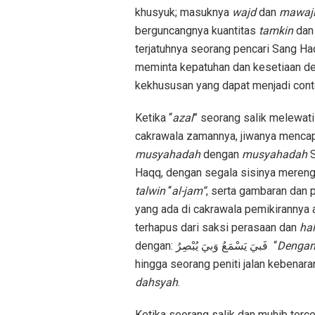
khusyuk; masuknya
wajd
dan
mawaj
berguncangnya kuantitas
tamkin
da
terjatuhnya seorang pencari Sang Ha
meminta kepatuhan dan kesetiaan de
kekhususan yang dapat menjadi cont
Ketika “
azal
” seorang salik melewati
cakrawala zamannya, jiwanya mencapa
musyahadah
dengan
musyahadah
S
Haqq, dengan segala sisinya meren
talwin
“
al-jam”
, serta gambaran dan p
yang ada di cakrawala pemikirannya 
terhapus dari saksi perasaan dan
hal
dengan: فَبيَ يَسْمَعُ وَبيَ يُبْصِرُ “
Denga
hingga seorang peniti jalan kebena
dahsyah
.
Ketika seorang salik dan muhib terc