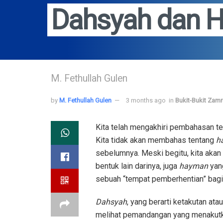
Dahsyah dan 
M. Fethullah Gulen
by
M. Fethullah Gulen
3 months ago
in
Bukit-Bukit Zam
Kita telah mengakhiri pembahasan t
Kita tidak akan membahas tentang
h
sebelumnya. Meski begitu, kita aka
bentuk lain darinya, juga
hayman
yan
sebuah “tempat pemberhentian” bagi
Dahsyah
, yang berarti ketakutan ata
melihat pemandangan yang menakutka