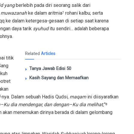
id
yang
berlebih pada diri seorang salik dari
n
muwazanah
ke dalam aritmia
rohani kalbu; serta
7
qq ke dalam ketergesa-gesaan di setiap saat karena
ngan daya tarik
syuhud
itu sendiri… adalah beberapa
ohnya.
Related
Articles
i titik
ang
Tanya Jawab Edisi 50
gkuh
Kasih Sayang dan Memaafkan
otret
akan
-nya. Dalam sebuah Hadis Qudsi,
maqam
ini diisyaratkan
n
–
Ku
dia
mendengar
,
dan
dengan
–
Ku
dia
melihat
,
”
8
ran akan menemukan dirinya berada di dalam gelombang
enung atas limpahan
Waridah
Subhaniyah
lereng-lereng