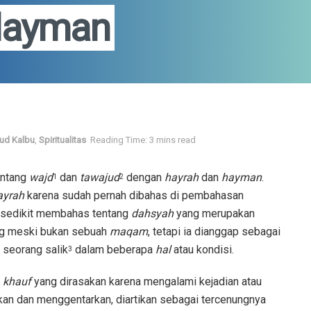
Hayman
rud Kalbu
,
Spiritualitas
Reading Time: 3 mins read
entang
wajd
dan
tawajud
dengan
hayrah
dan
hayman
.
1
2
ayrah
karena sudah pernah dibahas di pembahasan
n sedikit membahas tentang
dahsyah
yang merupakan
g meski bukan sebuah
maqam
, tetapi ia dianggap sebagai
 seorang salik
dalam beberapa
hal
atau kondisi.
3
u
khauf
yang dirasakan karena mengalami kejadian atau
n dan menggentarkan, diartikan sebagai tercenungnya