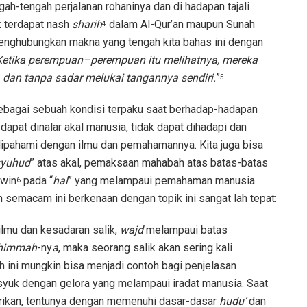
gah-tengah perjalanan rohaninya dan di hadapan tajali
 terdapat nash
sharih
dalam Al-Qur’an maupun Sunah
4
 menghubungkan makna yang tengah kita bahas ini dengan
Ketika
perempuan
–
perempuan
itu
melihatnya
,
mereka
dan
tanpa
sadar
melukai
tangannya
sendiri
.
”
5
bagai sebuah kondisi terpaku saat berhadap-hadapan
dapat dinalar akal manusia, tidak dapat dihadapi dan
 dipahami dengan ilmu dan pemahamannya. Kita juga bisa
syuhud
” atas akal, pemaksaan mahabah atas batas-batas
lwin
pada “
hal
” yang melampaui pemahaman manusia.
6
semacam ini berkenaan dengan topik ini sangat lah tepat:
ilmu dan kesadaran salik,
wajd
melampaui batas
himmah
-ny
a
, maka seorang salik akan sering kali
ah ini mungkin bisa menjadi contoh bagi penjelasan
yuk dengan gelora yang melampaui iradat manusia. Saat
dirikan, tentunya dengan memenuhi dasar-dasar
hudu’
dan