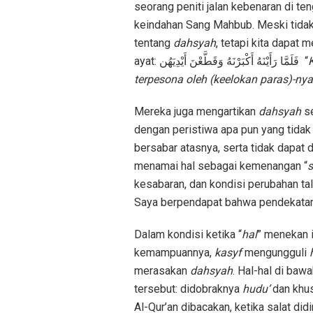
seorang peniti jalan kebenaran di ten
keindahan Sang Mahbub. Meski tidak
tentang
dahsyah
, tetapi kita dapat
ayat: فَلَمَّا رَأَيْنَهُ أَكْبَرْنَهُ وَقَطَّعْنَ أَيْدِيَهُن “
terpesona
oleh
(
keelokan
paras
)-
nya
Mereka juga mengartikan
dahsyah
se
dengan peristiwa apa pun yang tidak 
bersabar atasnya, serta tidak dapat
menamai hal sebagai kemenangan “
kesabaran, dan kondisi perubahan ta
Saya berpendapat bahwa pendekatan 
Dalam kondisi ketika “
hal
” menekan 
kemampuannya,
kasyf
mengungguli
merasakan
dahsyah
. Hal-hal di baw
tersebut: didobraknya
hudu’
dan khus
Al-Qur’an dibacakan, ketika salat di