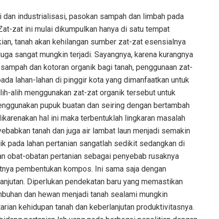
 dan industrialisasi, pasokan sampah dan limbah pada
at-zat ini mulai dikumpulkan hanya di satu tempat
n, tanah akan kehilangan sumber zat-zat esensialnya
juga sangat mungkin terjadi. Sayangnya, karena kurangnya
sampah dan kotoran organik bagi tanah, penggunaan zat-
pada lahan-lahan di pinggir kota yang dimanfaatkan untuk
lih-alih menggunakan zat-zat organik tersebut untuk
enggunakan pupuk buatan dan seiring dengan bertambah
dikarenakan hal ini maka terbentuklah lingkaran masalah
yebabkan tanah dan juga air lambat laun menjadi semakin
nik pada lahan pertanian sangatlah sedikit sedangkan di
dan obat-obatan pertanian sebagai penyebab rusaknya
atnya pembentukan kompos. Ini sama saja dengan
elanjutan. Diperlukan pendekatan baru yang memastikan
umbuhan dan hewan menjadi tanah sealami mungkin
ian kehidupan tanah dan keberlanjutan produktivitasnya.