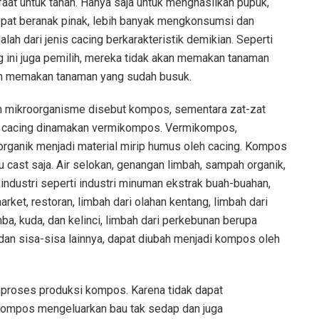
at untuk tanah. Hanya saja untuk menghasilkan pupuk,
cepat beranak pinak, lebih banyak mengkonsumsi dan
lah dari jenis cacing berkarakteristik demikian. Seperti
ng ini juga pemilih, mereka tidak akan memakan tanaman
an memakan tanaman yang sudah busuk.
eh mikroorganisme disebut kompos, sementara zat-zat
leh cacing dinamakan vermikompos. Vermikompos,
 organik menjadi material mirip humus oleh cacing. Kompos
u cast saja. Air selokan, genangan limbah, sampah organik,
dustri seperti industri minuman ekstrak buah-buahan,
arket, restoran, limbah dari olahan kentang, limbah dari
a, kuda, dan kelinci, limbah dari perkebunan berupa
dan sisa-sisa lainnya, dapat diubah menjadi kompos oleh
 proses produksi kompos. Karena tidak dapat
kompos mengeluarkan bau tak sedap dan juga