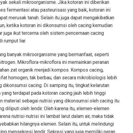
ak sekali mikroorganisme. Jika kotoran ini diberikan
es fermentasi atau pasteurisasi yang baik, kotoran ini
pat merusak tanah. Selain itu juga dapat mengakibatkan
un, ketika kotoran ini dikonsumsi oleh cacing kemudian
ar juga ikut tercerna oleh sistem pencernaan cacing
 rumput liar.
ng banyak mikroorganisme yang bermanfaat, seperti
nitrogen. Mikroflora-mikroflora ini memainkan peranan
han zat organik menjadi kompos. Kompos cacing,
sifat homogen, tak berbau, dan secara mikrobiologis lebih
g dikonsumsi cacing. Di samping itu, tingkat kelarutan
 yang terdapat pada kotoran cacing jauh lebih tinggi
n material sebagai nutrisi yang dikonsumsi oleh cacing itu
g diliputi oleh lendir. Oleh karena itu, elemen-elemen
rena nutrisi-nutrisi ini lambat larut dalam air, maka tidak
ebabkan hilangnya elemen. Selain itu, untuk melindungi
cacing mensekresi lendir. Sekresi yang juga memiliki peran