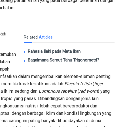
idang pertanian lah yang pada berbagai penelitian dengan
hal ini.
jadi
Related
Articles
Rahasia Ilahi pada Mata Ikan
ditemukan
Bagaimana Semut Tahu Trigonometri?
lahan
ampah
manfaatkan dalam mengembalikan elemen-elemen penting
 memiliki karakteristik ini adalah
Eisenia fetida
(
tiger
na iklim sedang dan
Lumbricus rebellus
(
red worm
) yang
 tropis yang panas. Dibandingkan dengan jenis lain,
ngkonsumsi nutrisi, lebih cepat bereproduksi dan
ptasi dengan berbagai iklim dan kondisi lingkungan yang
jenis cacing ini paling banyak dibudidayakan di dunia.