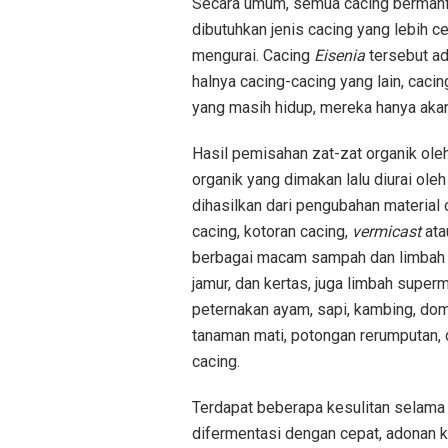
Secara umum, semua cacing bermanfa
dibutuhkan jenis cacing yang lebih 
mengurai. Cacing
Eisenia
tersebut ada
halnya cacing-cacing yang lain, caci
yang masih hidup, mereka hanya ak
Hasil pemisahan zat-zat organik ol
organik yang dimakan lalu diurai o
dihasilkan dari pengubahan material
cacing, kotoran cacing,
vermicast
ata
berbagai macam sampah dan limbah in
jamur, dan kertas, juga limbah superm
peternakan ayam, sapi, kambing, domb
tanaman mati, potongan rerumputan, 
cacing.
Terdapat beberapa kesulitan selama
difermentasi dengan cepat, adonan 