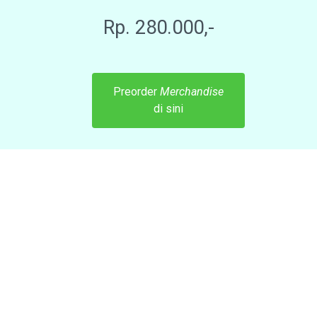
Rp. 280.000,-
Preorder
Merchandise
di sini
“Zaman boleh menua dan lapuk, berbagai paham dan ideologi
boleh membusuk dan remuk. Tapi kedudukan Rasulullah
Muhammad
shallallahu alayhi wasallam
. akan selalu merekah di
dalam hati kita bagaikan sekuntum mawar yang takkan pernah
kuncup untuk terus menebarkan aroma semerbak dalam hati di
sepanjang masa.”