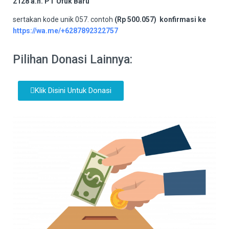
2128 a.n. PT Ufuk Baru
sertakan kode unik 057. contoh
(Rp 500.057) konfirmasi ke
https://wa.me/+6287892322757
Pilihan Donasi Lainnya:
Klik Disini Untuk Donasi