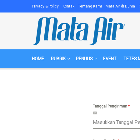
Privacy & Policy
Kontak
Tentang Kami
Mata Air di Dunia
HOME
RUBRIK
PENULIS
EVENT
TETES 
Tanggal Pengiriman
*