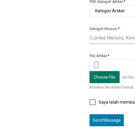
Pilih Kategori Artikel
*
Kategori Khusus
*
File Artikel
*
Choose File
No file
Kirimkan file dalam format
Saya telah membaca
Send Message